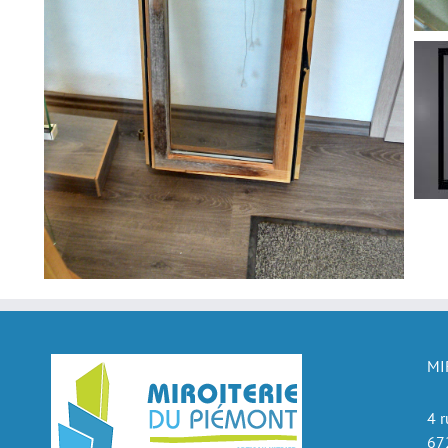
MI
4 r
67