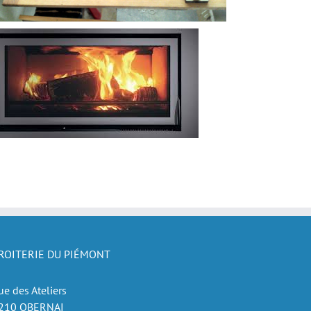
ROITERIE DU PIÉMONT
ue des Ateliers
210 OBERNAI